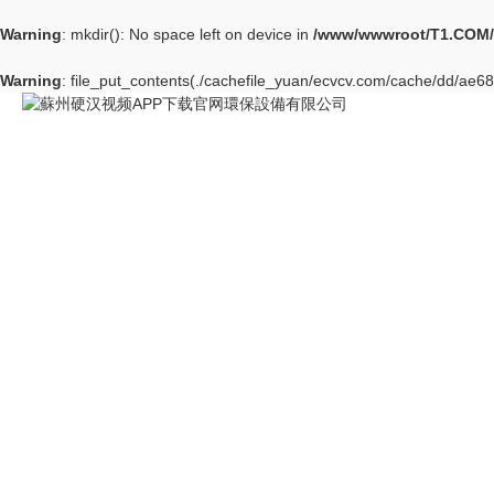
Warning
: mkdir(): No space left on device in
/www/wwwroot/T1.COM/
Warning
: file_put_contents(./cachefile_yuan/ecvcv.com/cache/dd/ae683/