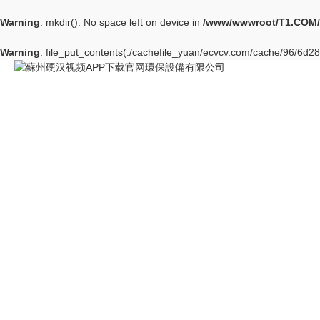
Warning
: mkdir(): No space left on device in
/www/wwwroot/T1.COM/
Warning
: file_put_contents(./cachefile_yuan/ecvcv.com/cache/96/6d285