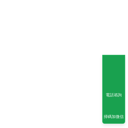
電話谘詢
掃碼加微信