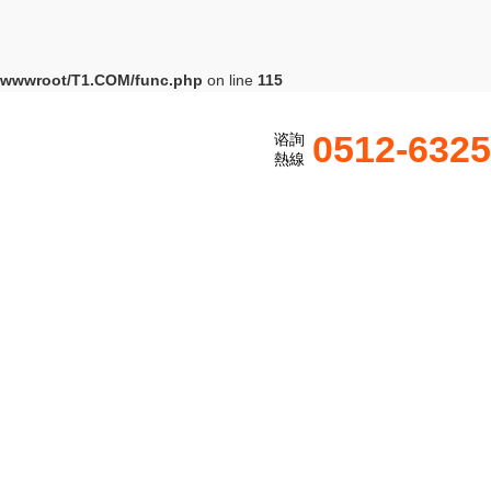
wwwroot/T1.COM/func.php
on line
115
0512-632
谘詢
熱線