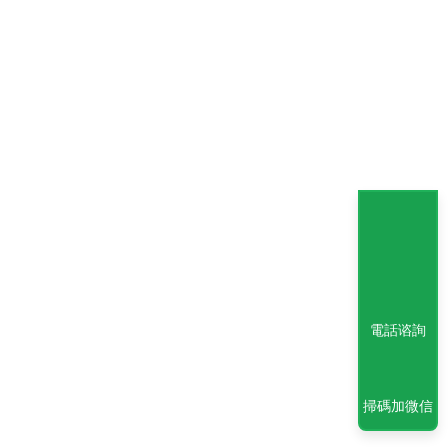
電話谘詢
掃碼加微信