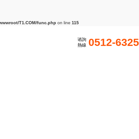
wwwroot/T1.COM/func.php
on line
115
0512-632
谘詢
熱線