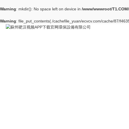
Warning
: mkdir(): No space left on device in
/www/wwwroot/T1.COM/
Warning
: file_put_contents(./cachefile_yuan/ecvcv.com/cache/87/f4635/