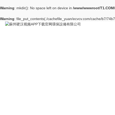
Warning
: mkdir(): No space left on device in
/www/wwwroot/T1.COM/
Warning
: file_put_contents(./cachefile_yuan/ecvcv.com/cache/b7/74b7c