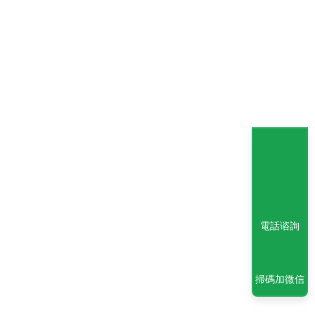
電話谘詢
掃碼加微信